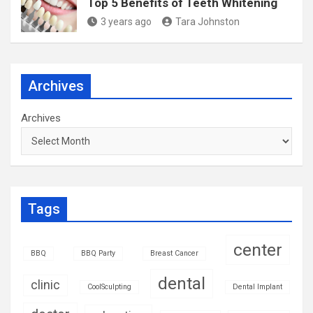
Top 5 Benefits of Teeth Whitening
3 years ago
Tara Johnston
Archives
Archives
Tags
center
BBQ
BBQ Party
Breast Cancer
dental
clinic
CoolSculpting
Dental Implant