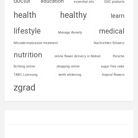
doctor
education
essential oils
GNC products
health
healthy
learn
lifestyle
medical
Manage Anxiety
Microdermabrasion treatment
Nachrichten Schweiz
nutrition
online flower delivery in Mohali
Porsche
Scribing online
shopping online
sugar free cake
TABC Licensing
teeth whitening
tropical flowers
zgrad