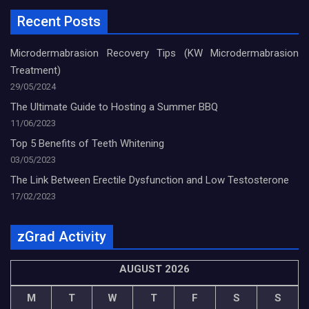
Recent Posts
Microdermabrasion Recovery Tips (KW Microdermabrasion
Treatment)
29/05/2024
The Ultimate Guide to Hosting a Summer BBQ
11/06/2023
Top 5 Benefits of Teeth Whitening
03/05/2023
The Link Between Erectile Dysfunction and Low Testosterone
17/02/2023
zGrad Activity
AUGUST 2026
M
T
W
T
F
S
S