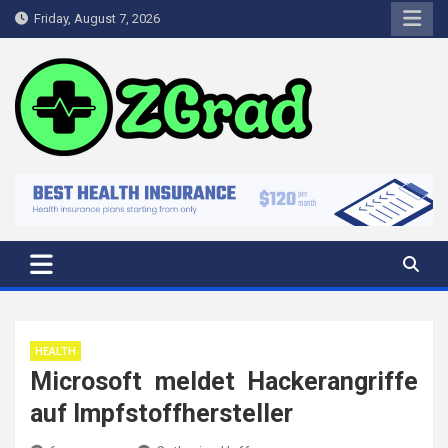
Skip
Friday, August 7, 2026
to
content
zGrad
Healthy People Create a Healthy Environment
HEALTH
Microsoft meldet Hackerangriffe
auf Impfstoffhersteller